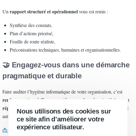
rapport structuré et opérationnel
Un
vous est remis :
Synthèse des constats,
Plan d’actions priorisé,
Feuille de route réaliste,
Préconisations techniques, humaines et organisationnelles.
🤝 Engagez-vous dans une démarche
pragmatique et durable
Faire auditer l’hygiène informatique de votre organisation, c’est
renforcer votre résilience
protéger vos données stratégiques
,
et
répondre aux exigences croissantes
de vos clients, partenaires et
Nous utilisons des cookies sur
autorités.
ce site afin d’améliorer votre
expérience utilisateur.
📩 Contactez-nous pour un pré-diagnostic gratuit