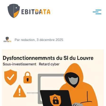
Aller au contenu principal
Menu
Par
redaction
, 3 décembre 2025
Image
à
la
une